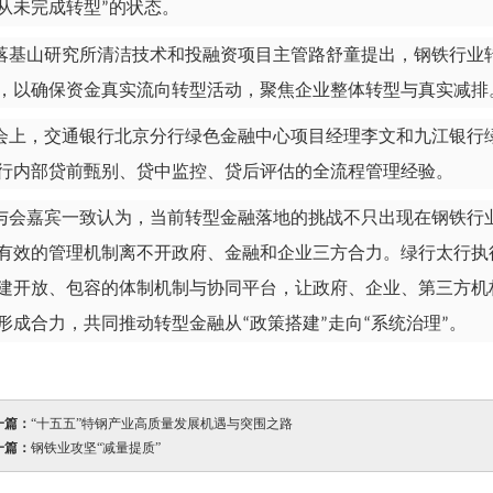
从未完成转型
的状态。
”
落基山研究所清洁技术和投融资项目主管路舒童提出，钢铁行业
，以确保资金真实流向转型活动，聚焦企业整体转型与真实减排
会上，交通银行北京分行绿色金融中心项目经理李文和九江银行
行内部贷前甄别、贷中监控、贷后评估的全流程管理经验。
与会嘉宾一致认为，当前转型金融落地的挑战不只出现在钢铁行
有效的管理机制离不开政府、金融和企业三方合力。绿行太行执
建开放、包容的体制机制与协同平台，让政府、企业、第三方机
形成合力，共同推动转型金融从
政策搭建
走向
系统治理
。
“
”
“
”
一篇：
“十五五”特钢产业高质量发展机遇与突围之路
一篇：
钢铁业攻坚“减量提质”