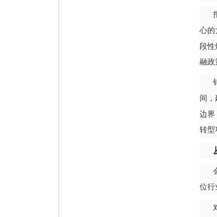
心的
段性
融政
间，
边界
转型
位行