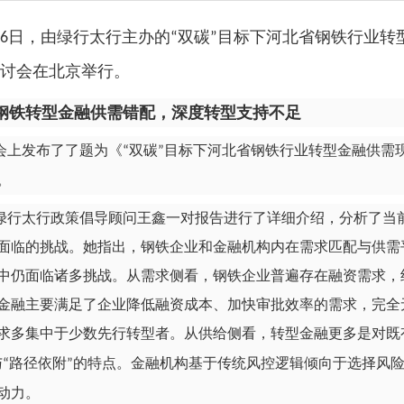
日，由绿行太行主办的
双碳
目标下河北省钢铁行业转
6
“
”
讨会在北京举行。
钢铁转型金融供需错配，深度转型支持不足
会上发布了了题为《
双碳
目标下河北省钢铁行业转型金融供需
“
”
。
绿行太行政策倡导顾问王鑫一对报告进行了详细介绍，分析了当
面临的挑战。她指出，钢铁企业和金融机构内在需求匹配与供需
中仍面临诸多挑战。从需求侧看，钢铁企业普遍存在融资需求，
金融主要满足了企业降低融资成本、加快审批效率的需求，完全
求多集中于少数先行转型者。从供给侧看，转型金融更多是对既
与
路径依附
的特点。金融机构基于传统风控逻辑倾向于选择风
“
”
动力。