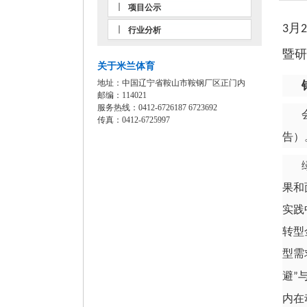
项目公示
月
3
2
行业分析
暨研
关于米兰体育
地址：中国辽宁省鞍山市鞍钢厂区正门内
邮编：114021
服务热线：0412-6726187 6723692
传真：0412-6725997
告）
果和
实践
转型
型需
避
”
内在