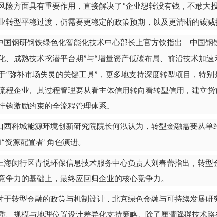
风险方面具有重要作用，直接解决了
企业想转没有钱，不敢大
“
业转型平稳过渡，仍需要更稳定的政策预期，以及更清晰的碳减
中国钢研钢铁绿色化智能化技术中心部长上官方钦指出，中国钢
化、成熟技术挖潜平台期
与
增量资产低碳布局、前沿技术加速
”
“
于
弥补市场失灵的关键工具
，更多地支持深度转型项目，特别
“
”
流程企业。其过程管理要从看主体信用转向看转型信用，建立贷
挂钩激励约束的全流程管理体系。
山西科城能源环境创新研究院院长何泓认为，转型金融需要从单
和
资源配置者
角色演进。
“
”
上海闵行区青悦环保信息技术服务中心负责人刘春蕾指出，转型
竞争力的基础上，最终应回归企业的核心竞争力。
对于转型金融的政策与机制设计，北京绿色金融与可持续发展研
质、规模与地理位置设计差异化支持策略。除了厘清降碳技术路