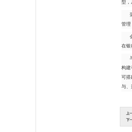
型，
管理
在银
构建
可搭
与、
上
下