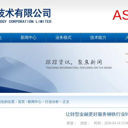
A
化
新闻中心
业务模式
技术能力
册
公司要闻
总体介绍
技术能力概况
片
媒体报道
设计咨询
冶金工程技术
念
项目公示
工程总承包
节能环保技术
采
行业分析
合同能源管理服务
城市服务
境
工程监理
勘测及岩土工程
智能制造
案例展示
现在的位置：
首页
>
新闻中心
>
行业分析
> 正文
让转型金融更好服务钢铁行业
来源： 浏览：
时间：2026-04-14 15:06