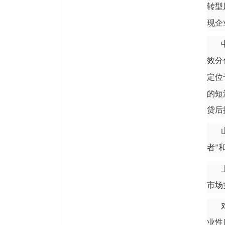
转型
现企
效分
定位
的短
贷后
者
”
市场
业性