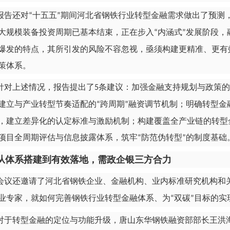
报告还对
十五五
期间河北省钢铁行业转型金融需求做出了预测
“
”
大规模装备投资周期已基本结束，正在步入
内涵式
发展阶段，
“
”
爆发的特点，其所引发的风险不容忽视，亟须构建更精准、更有
策体系。
针对上述情况，报告提出了
条建议：加强金融支持规划与政策的
5
建立与产业转型节奏适配的
跨周期
融资调节机制；明确转型金
“
”
，建立差异化的认定标准与激励机制；构建覆盖全产业链的转型
项目全周期评估与信息披露体系，筑牢
防范伪转型
的制度基础
“
”
从体系搭建到有效落地，需政企银三方合力
会议还邀请了河北省钢铁企业、金融机构、业内标准研究机构和
业专家，就如何完善钢铁行业转型金融体系、为
双碳
目标的实
“
”
对于转型金融的定位与功能升级，唐山东华钢铁融资部部长王洪