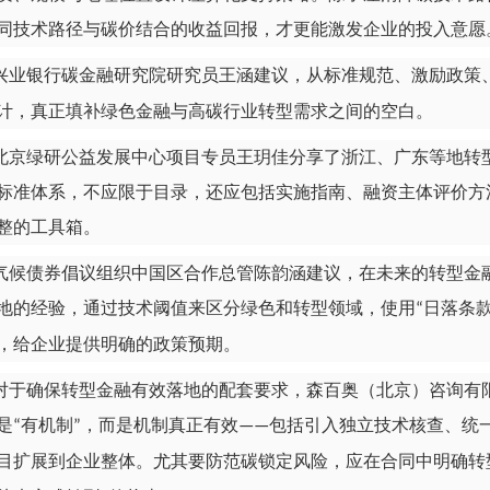
同技术路径与碳价结合的收益回报，才更能激发企业的投入意愿
兴业银行碳金融研究院研究员王涵建议，从标准规范、激励政策
计，真正填补绿色金融与高碳行业转型需求之间的空白。
北京绿研公益发展中心项目专员王玥佳分享了浙江、广东等地转
标准体系，不应限于目录，还应包括实施指南、融资主体评价方
整的工具箱。
气候债券倡议组织中国区合作总管陈韵涵建议，在未来的转型金
地的经验，通过技术阈值来区分绿色和转型领域，使用
日落条
“
，给企业提供明确的政策预期。
对于确保转型金融有效落地的配套要求，森百奥（北京）咨询有
是
有机制
，而是机制真正有效
包括引入独立技术核查、统
“
”
——
目扩展到企业整体。尤其要防范碳锁定风险，应在合同中明确转