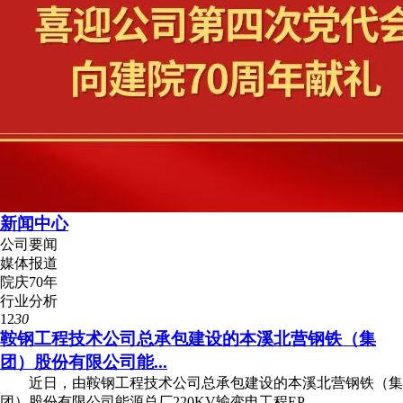
新闻中心
公司要闻
媒体报道
院庆70年
行业分析
12
30
鞍钢工程技术公司总承包建设的本溪北营钢铁（集
团）股份有限公司能...
近日，由鞍钢工程技术公司总承包建设的本溪北营钢铁（集
团）股份有限公司能源总厂220KV输变电工程EP...