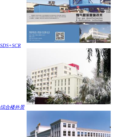
SDS+SCR
综合楼外景