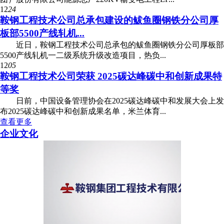
12
24
鞍钢工程技术公司总承包建设的鲅鱼圈钢铁分公司厚
板部5500产线轧机...
近日，鞍钢工程技术公司总承包的鲅鱼圈钢铁分公司厚板部
5500产线轧机一二级系统升级改造项目，热负...
12
05
鞍钢工程技术公司荣获 2025碳达峰碳中和创新成果特
等奖
日前，中国设备管理协会在2025碳达峰碳中和发展大会上发
布2025碳达峰碳中和创新成果名单，米兰体育...
查看更多
企业文化