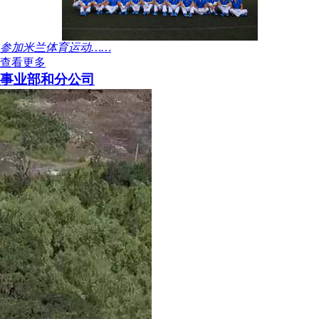
参加米兰体育运动……
查看更多
事业部和分公司