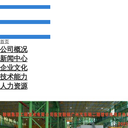
首页
公司概况
新闻中心
企业文化
技术能力
人力资源