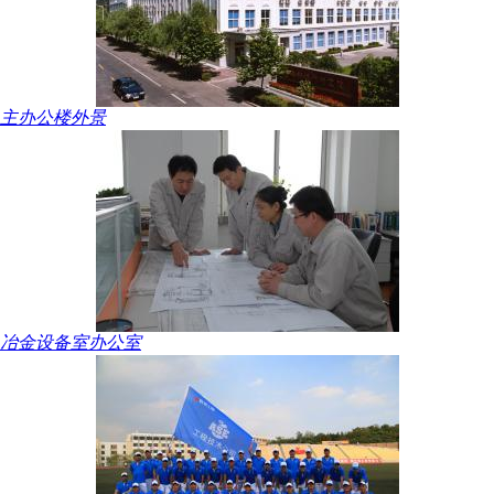
主办公楼外景
冶金设备室办公室