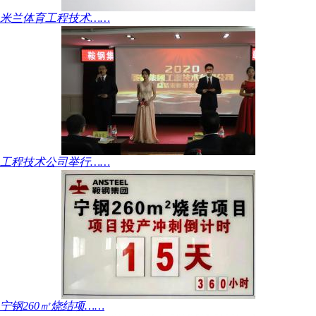
米兰体育工程技术……
工程技术公司举行……
宁钢260㎡烧结项……