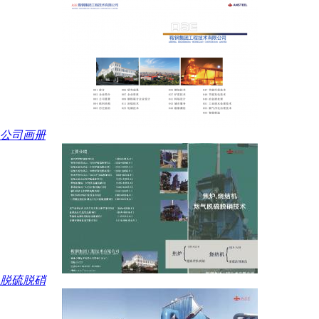
公司画册
脱硫脱硝