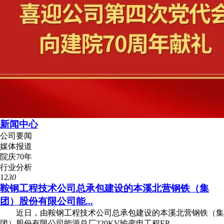
新闻中心
公司要闻
媒体报道
院庆70年
行业分析
12
30
鞍钢工程技术公司总承包建设的本溪北营钢铁（集
团）股份有限公司能...
近日，由鞍钢工程技术公司总承包建设的本溪北营钢铁（集
团）股份有限公司能源总厂220KV输变电工程EP...