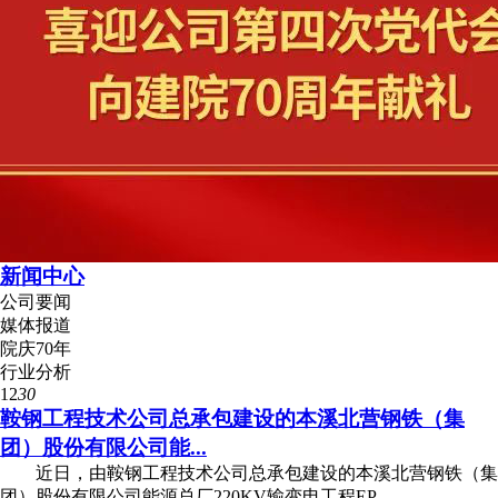
新闻中心
公司要闻
媒体报道
院庆70年
行业分析
12
30
鞍钢工程技术公司总承包建设的本溪北营钢铁（集
团）股份有限公司能...
近日，由鞍钢工程技术公司总承包建设的本溪北营钢铁（集
团）股份有限公司能源总厂220KV输变电工程EP...