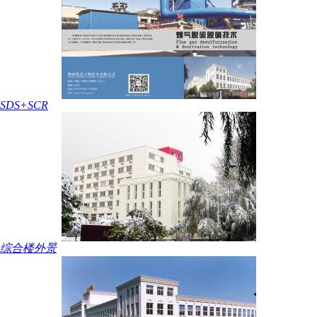
SDS+SCR
综合楼外景