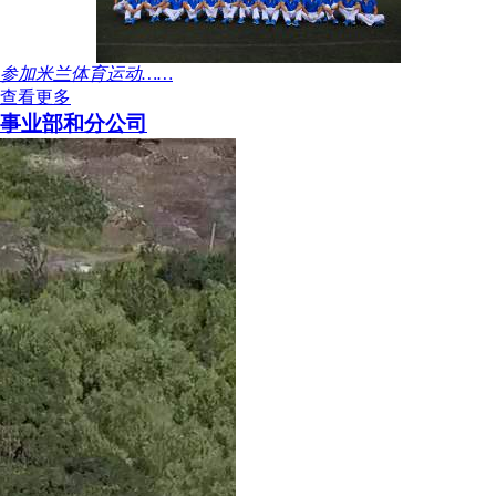
参加米兰体育运动……
查看更多
事业部和分公司