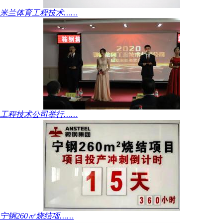
米兰体育工程技术……
工程技术公司举行……
宁钢260㎡烧结项……