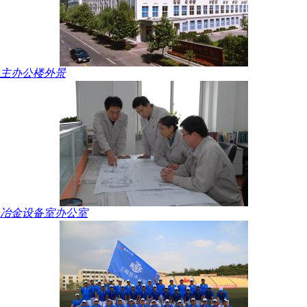
主办公楼外景
冶金设备室办公室