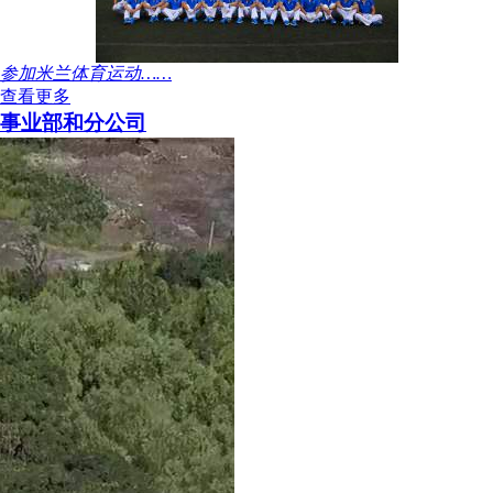
参加米兰体育运动……
查看更多
事业部和分公司