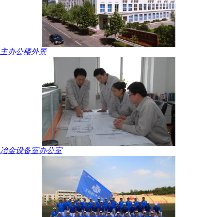
主办公楼外景
冶金设备室办公室