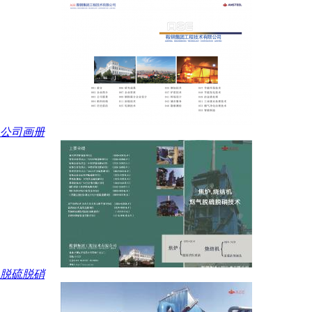
公司画册
脱硫脱硝