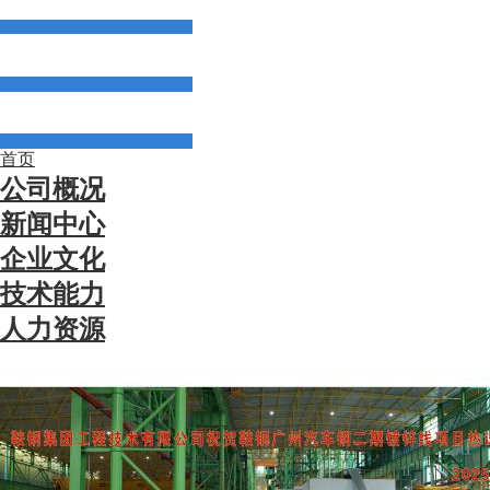
首页
公司概况
新闻中心
企业文化
技术能力
人力资源