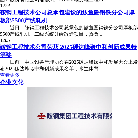
12
24
鞍钢工程技术公司总承包建设的鲅鱼圈钢铁分公司厚
板部5500产线轧机...
近日，鞍钢工程技术公司总承包的鲅鱼圈钢铁分公司厚板部
5500产线轧机一二级系统升级改造项目，热负...
12
05
鞍钢工程技术公司荣获 2025碳达峰碳中和创新成果特
等奖
日前，中国设备管理协会在2025碳达峰碳中和发展大会上发
布2025碳达峰碳中和创新成果名单，米兰体育...
查看更多
企业文化