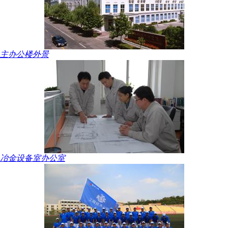
主办公楼外景
冶金设备室办公室