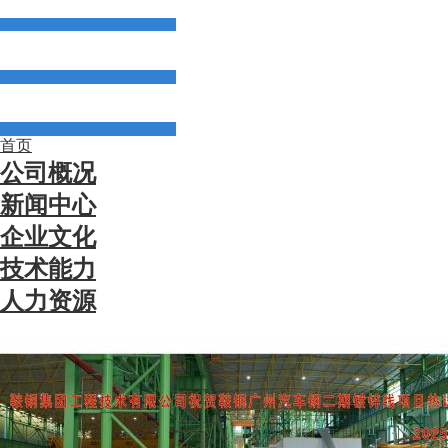
首页
公司概况
新闻中心
企业文化
技术能力
人力资源