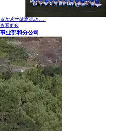
参加米兰体育运动……
查看更多
事业部和分公司