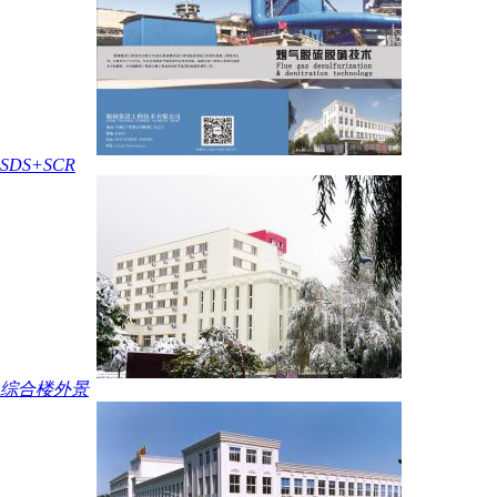
SDS+SCR
综合楼外景