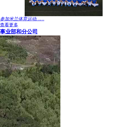
参加米兰体育运动……
查看更多
事业部和分公司