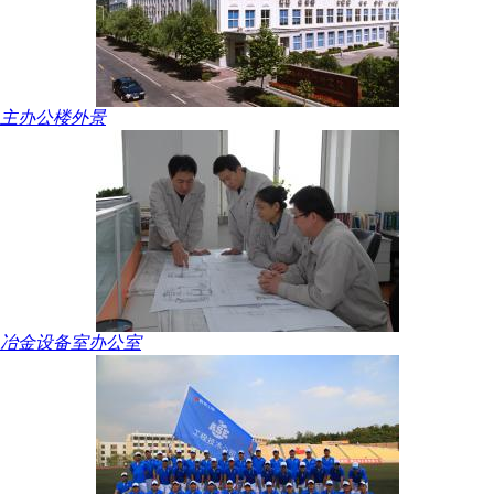
主办公楼外景
冶金设备室办公室